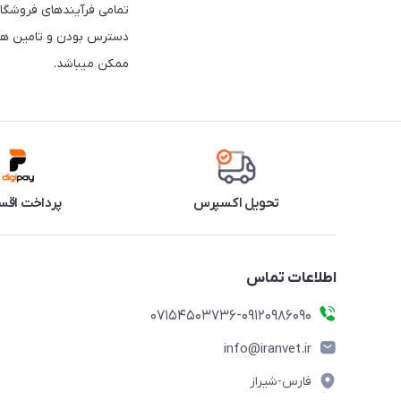
تمامی فرآیندهای فروشگاه
دسترس بودن و تامین همه
ممکن میباشد.
تحویل اکسپرس
پرداخت اقس
اطلاعات تماس
07154503736-09120986090
info@iranvet.ir
فارس-شیراز