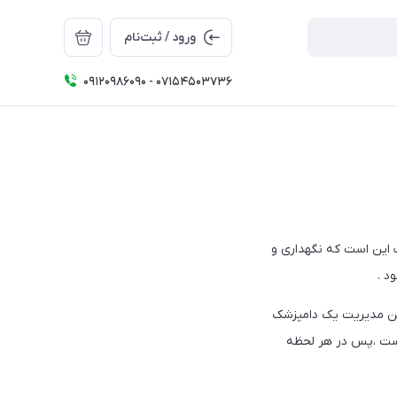
ورود / ثبت‌نام
09120986090 - 07154503736
ت این است که نگهداری و
د .
ین مدیریت یک دامپزشک
ه است ،پس در هر لحظه