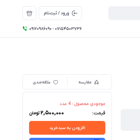
ورود / ثبت‌نام
09120986090 - 07154503736
مقایسه
علاقه‌مندی
موجودی محصول : 4 عدد
2,500,000
قیمت:
تومان
افزودن به سبدخرید