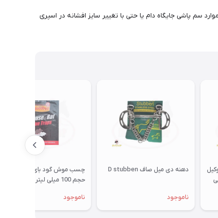
ی شارژی و بزرگ انعطاف‌پذیرتر است و کاربرد بیشتری دارد. سمپاش 10 لیتری جک وان در موارد سم پاشی جایگاه دام یا حتی با تغییر سایز افشانه در اسپری
کیل
دهنه دی میل صاف D stubben
چسب موش گود بای مدل کتابی
375 میلی
حجم 100 میلی لیتر
ناموجود
ناموجود