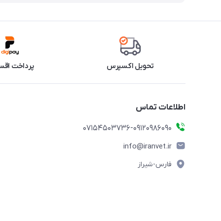
تحویل اکسپرس
پرداخت اقس
اطلاعات تماس
07154503736-09120986090
info@iranvet.ir
فارس-شیراز