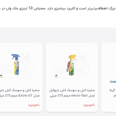
سمپاش دستی 10 لیتری جک وان نسبت به سمپاش‌ها
گربه
حشره کش و سوسک کش بایوکیل
حشره کش و سوسک کش بایو
مدل micro-fast حجم 375 میلی
مدل Extra-GT حجم 
لیتر
لیتر
ناموجود
ناموجود