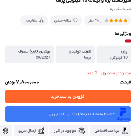
شیرخشک بره و بزغاله 10 کیلویی پرسا
شیرخشک بره
علاقه‌مندی
مقایسه
از 48 نظر
ویژگی‌ها
وزن
شرکت تولیدی
بهترین تاریخ مصرف
10 کیلوگرم
پرسا
09/2027
موجودی محصول : 2 عدد
7,800,000
قیمت:
تومان
افزودن به سبدخرید
4 قسط ماهانه 1,950,000 تومانی با دیجی ‌پی!
پرداخت اقساطی
موجود در انبار
ارسال سریع
گ