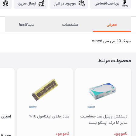
پرداخت اقساطی
موجود در انبار
ارسال سریع
گ
معرفی
مشخصات
دیدگاه‌ها
سرنگ 10 سی سی v.med
محصولات مرتبط
دستکش وینیل ضد حساسیت
پماد جلدی ایکتامول 10%
اسپری 
سایز M برند اینتکو بسته
100عددی
ناموجود
ناموجود
88,000