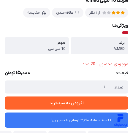
سرنگ 10 میلی v.med
علاقه‌مندی
مقایسه
از 1 نظر
ویژگی‌ها
برند
حجم
V.MED
10 سی سی
موجودی محصول : 20 عدد
15,000
قیمت:
تومان
تعداد
افزودن به سبدخرید
4 قسط ماهانه 3,750 تومانی با دیجی ‌پی!