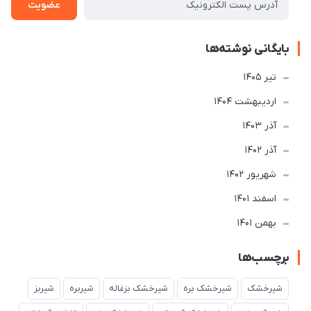
عضویت
بایگانی نوشته‌ها
تير 1405
ارديبهشت 1404
آذر 1403
آذر 1402
شهریور 1402
اسفند 1401
بهمن 1401
برچسب‌ها
شیرخشک
شیرخشک بره
شیرخشک بزغاله
شیربره
شیربز