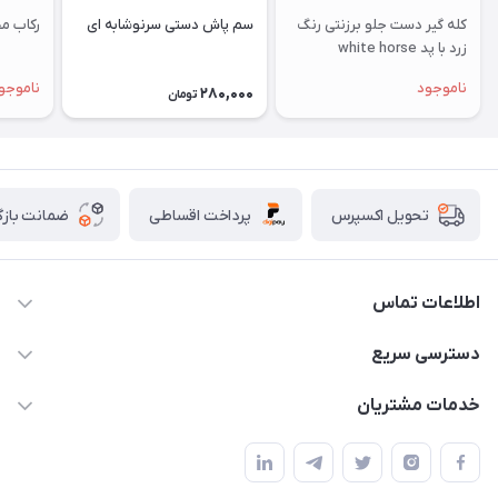
كله گير دست جلو برزنتی رنگ
سم پاش دستی سرنوشابه ای
رکاب مح
زرد با پد white horse
ناموجود
ناموجو
280,000
تومان
پرداخت اقساطی
ضمانت بازگ
تحویل اکسپرس
اطلاعات تماس
07154503736-09120986090
دسترسی سریع
info@iranvet.ir
حساب کاربری
خدمات مشتریان
فارس-شیراز
مجله فروشگاه
قوانین و مقررات
درباره ما
حفظ حریم شخصی