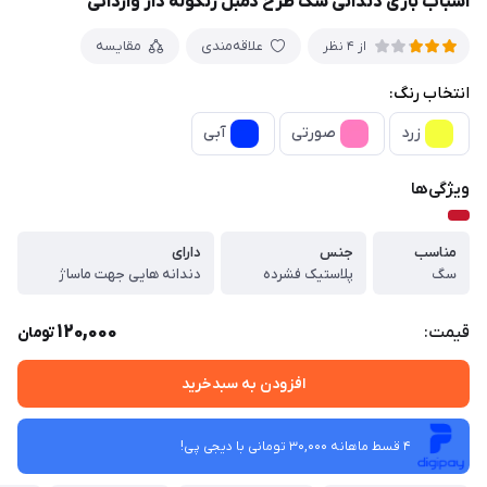
اسباب بازی دندانی سگ طرح دمبل زنگوله دار وارداتی
علاقه‌مندی
مقایسه
از 4 نظر
انتخاب رنگ:
زرد
صورتی
آبی
ویژگی‌ها
مناسب
جنس
دارای
سگ
پلاستیک فشرده
دندانه هایی جهت ماساژ
120,000
قیمت:
تومان
افزودن به سبدخرید
4 قسط ماهانه 30,000 تومانی با دیجی ‌پی!