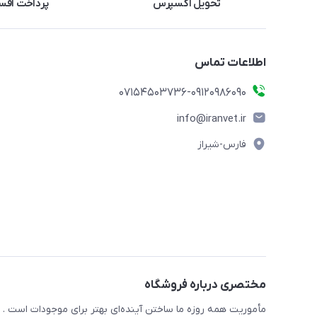
تحویل اکسپرس
پرداخت اقس
اطلاعات تماس
07154503736-09120986090
info@iranvet.ir
فارس-شیراز
مختصری درباره فروشگاه
مأموریت همه روزه ما ساختن آینده‌ای بهتر برای موجودات است . ح