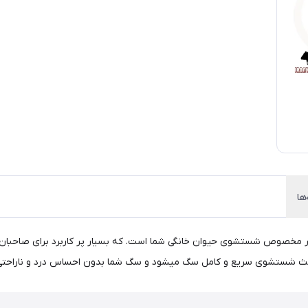
ها
 و شستشو سگ و گربه GDW از نوع مخزن دار مخصوص شستشوی حیوان خانگی شما است. که بسیار پر کار
باعث شستشوی سریع و کامل سگ میشود و سگ شما بدون احساس درد و ناراحتی 