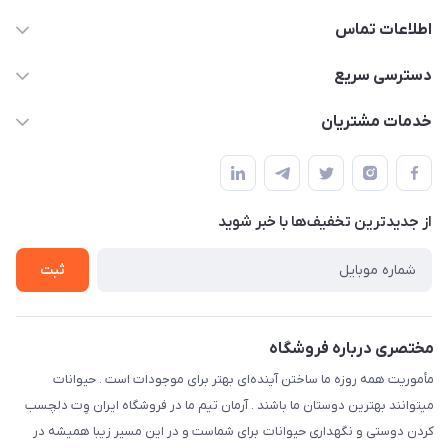
اطلاعات تماس
07154503736-09120986090
دسترسی سریع
info@iranvet.ir
حساب کاربری
خدمات مشتریان
فارس-شیراز
مجله فروشگاه
قوانین و مقررات
درباره ما
حفظ حریم شخصی
تماس با ما
از جدید‌ترین تخفیف‌ها با‌ خبر شوید
سوالات متداول
راهنمای خرید اقساطی از دی جی پی
شرایط ارسال رایگان
ثبت
نحوه رهگیری سفارشات
مختصری درباره فروشگاه
مأموریت همه روزه ما ساختن آینده‌ای بهتر برای موجودات است . حیوانات
میتوانند بهترین دوستان ما باشند . آرمان تیم ما در فروشگاه ایران وِت دلچسب
کردن دوستی و نگهداری حیوانات برای شماست و در این مسیر زیبا همیشه در