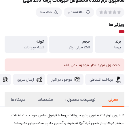
شامپوی نرم کننده مخصوص حیوانات پرسا_250 میلی
علاقه‌مندی
مقایسه
ویژگی‌ها
برند
حجم
گونه
پرسا
250 میلی لیتر
همه حیوانات
محصول مورد نظر موجود نمی‌باشد.
پرداخت اقساطی
موجود در انبار
ارسال سریع
گ
معرفی
توضیحات محصول :
مشخصات
دیدگاه‌ها
شامپوی نرم کننده موی بدن حیوانات پرسا با فرمول خاص خود باعث لطافت
بیشتر موها وباز شدن گره آنها میشود و آسیبی به پوست حیوان نمیرساند.