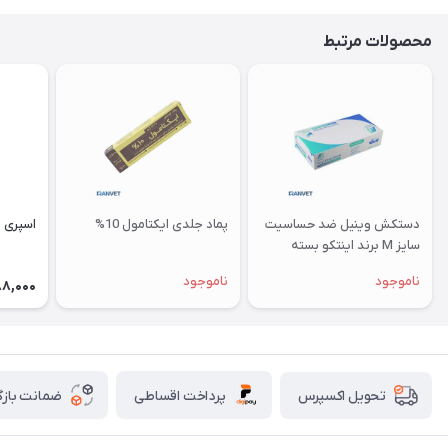
محصولات مرتبط
دستکش وینیل ضد حساسیت
پماد جلدی ایکتامول 10%
اسپری 
سایز M برند اینتکو بسته
100عددی
ناموجود
ناموجود
88,000
پرداخت اقساطی
ضمانت بازگ
تحویل اکسپرس