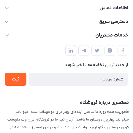
اطلاعات تماس
07154503736-09120986090
دسترسی سریع
info@iranvet.ir
حساب کاربری
خدمات مشتریان
فارس-شیراز
مجله فروشگاه
قوانین و مقررات
درباره ما
حفظ حریم شخصی
تماس با ما
از جدید‌ترین تخفیف‌ها با‌ خبر شوید
سوالات متداول
راهنمای خرید اقساطی از دی جی پی
شرایط ارسال رایگان
ثبت
نحوه رهگیری سفارشات
مختصری درباره فروشگاه
مأموریت همه روزه ما ساختن آینده‌ای بهتر برای موجودات است . حیوانات
میتوانند بهترین دوستان ما باشند . آرمان تیم ما در فروشگاه ایران وِت دلچسب
کردن دوستی و نگهداری حیوانات برای شماست و در این مسیر زیبا همیشه در