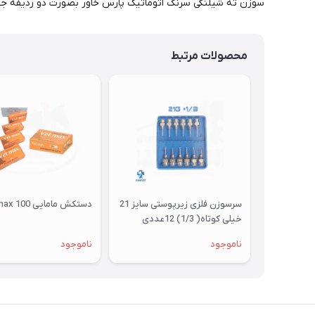
سوزن ته شیلنگی سرنگ اتوماتیک پارس خاور بصورت دو ردیفه جهت
محصولات مرتبط
سرسوزن فلزی زیرپوستی سایز 21
دستکش مامایی vet max 100
خیلی کوتاه( 1/3) 12عددی
ناموجود
ناموجود