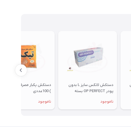
دون
دستکش لاتکس سایز L بدون
دستکش یکبار مصرف نیلی (تیک
پودر OP PERFECT بسته
) 100عددی
100عددی
ناموجود
ناموجود