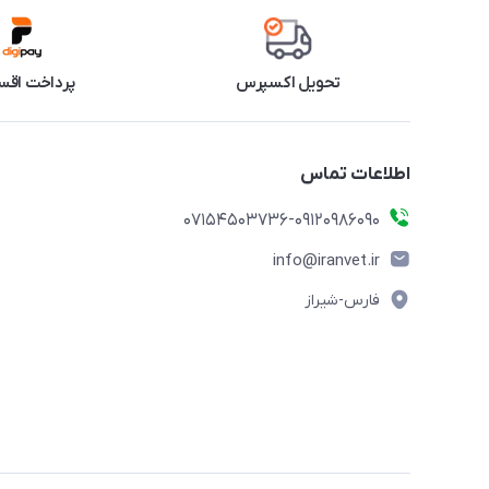
تحویل اکسپرس
پرداخت اقس
اطلاعات تماس
07154503736-09120986090
info@iranvet.ir
فارس-شیراز