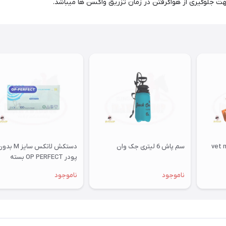
 جلوگیری از هواگرفتن در زمان تزریق واکسن ها میباشد.
سم پاش 6 لیتری جک وان
دستکش لاتکس سایز M ب
پودر OP PERFECT بسته
100عددی
ناموجود
ناموجود