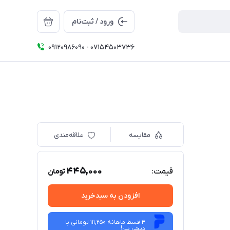
ورود / ثبت‌نام
09120986090 - 07154503736
مقایسه
علاقه‌مندی
445,000
قیمت:
تومان
افزودن به سبدخرید
4 قسط ماهانه 111,250 تومانی با
دیجی ‌پی!