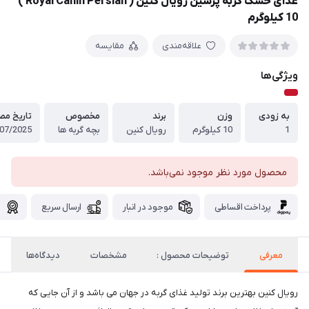
غذای خشک گربه پرشین رویال کنین ( Royal Canin Persian )
10 کیلوگرم
علاقه‌مندی
مقایسه
ویژگی‌ها
به زودی
وزن
برند
مخصوص
تاریخ مص
1
10 کیلوگرم
رویال کنین
بچه گربه ها
07/2025
محصول مورد نظر موجود نمی‌باشد.
پرداخت اقساطی
موجود در انبار
ارسال سریع
گ
معرفی
توضیحات محصول :
مشخصات
دیدگاه‌ها
رویال کنین بهترین برند تولید غذای گربه در جهان می باشد و از آن جایی که