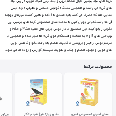
گربه های نژاد پرشین دارای محکم ترین و بلند ترین الیاف مویی در بین نژاد
های گربه می باشند و همچنین دستگاه گوارش حساس و لطیفی دارند؛ پس
غذایی هم که مصرف می کنند باید مطابق با ذائقه و تامین کننده نیازهای روزانه
آن ها باشد.کمپانی رویال کنین با ساخت غذای مخصوص گربه های پرشین این
نگرانی را رفع کرده. این محصول با دارا بودن چربی های مفید امگا۳ و امگا۶ و
ویتامین های E و A به لطافت و استحکام موی گربه ها منجر شده و همچنین با
سرشار بودن از فیبر و پروتئین با قابلیت هضم بالا باعث دفع و کاهش توپی
های مویی و بهبود هضم و جذب و تقویت سیستم گوارش و روده ها می شود.
محصولات مرتبط
غذای آجیلی مخصوص قناری
غذای ویژه مرغ مینا یادگار