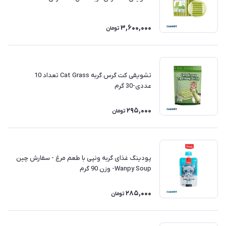
3,600,000
تومان
تشویقی کت گرس گربه Cat Grass تعداد 10
عددی-30 گرم
295,000
تومان
پودینگ غذای گربه ونپی با طعم مرغ - سفارش چین
Wanpy Soup- وزن 90 گرم
285,000
تومان