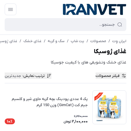
ایران وِت
/
محصولات
/
پت شاپ
/
سگ و گربه
/
غذای خشک
/
غذای ژوسیک
غذای ژوسیکا
غذای خشک وتشویقی های با کیفیت جوسیکا
فیلتر محصولات
ترتیب نمایش
:
جدیدترین
پک 4 عددی پودینگ بچه گربه حاوی شیر و کلسیم
جیم کت (GimCat) وزن 150 گرم
2,320,000
2,100,000
10٪
تومان