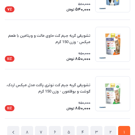
580,000
540,000
7٪
تومان
تشویقی گربه جیم کت حاوی مالت و ویتامین با طعم
میکس - وزن 150 گرم
950,000
850,000
11٪
تومان
تشویقی گربه جیم کت نوتری پاکت مدل میکس اردک،
گوشت و بوقلمون - وزن 150 گرم
950,000
850,000
11٪
تومان
8
7
6
5
4
3
2
1