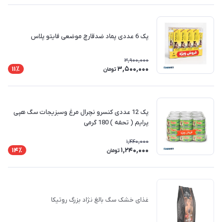
پک 6 عددی پماد ضدقارچ موضعی فایتو پلاس
3,900,000
3,500,000
11٪
تومان
پک 12 عددی کنسرو نچرال مرغ وسبزیجات سگ هپی
پرایم ( تحفه ) 180 گرمی
1,440,000
1,240,000
14٪
تومان
غذای خشک سگ بالغ نژاد بزرگ روتیکا