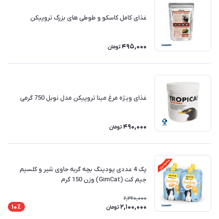
غذای کامل کاسکو و طوطی های بزرگ تروپیکن
495,000
تومان
غذای ویژه مرغ مینا تروپیکن مدل نوبل 750 گرمی
490,000
تومان
پک 4 عددی پودینگ بچه گربه حاوی شیر و کلسیم
جیم کت (GimCat) وزن 150 گرم
2,320,000
2,100,000
10٪
تومان