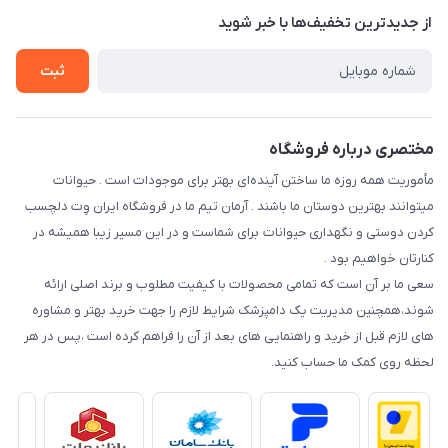
تماس با ما
از جدید‌ترین تخفیف‌ها با‌ خبر شوید
سوالات متداول
راهنمای خرید اقساطی از دی جی پی
شرایط ارسال رایگان
ثبت
نحوه رهگیری سفارشات
مختصری درباره فروشگاه
مأموریت همه روزه ما ساختن آینده‌ای بهتر برای موجودات است . حیوانات
میتوانند بهترین دوستان ما باشند . آرمان تیم ما در فروشگاه ایران وِت دلچسب
کردن دوستی و نگهداری حیوانات برای شماست و در این مسیر زیبا همیشه در
کنارتان خواهیم بود .
سعی ما بر آن است که تمامی محصولات با کیفیت مطلوب و برند اصلی ارائه
شوند،همچنین مدیریت یک دامپزشک شرایط لازم را جهت خرید بهتر و مشاوره
های لازم قبل از خرید و راهنمایی های بعد از آن را فراهم کرده است ،پس در هر
لحظه روی کمک ما حساب کنید.