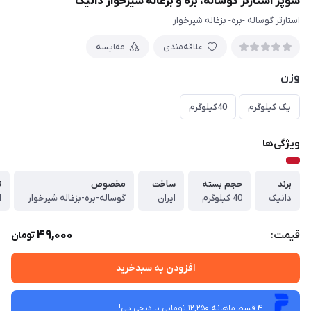
سوپر استارتر گوساله، بره و بزغاله شیرخوار دانیک
استارتر گوساله -بره- بزغاله شیرخوار
علاقه‌مندی
مقایسه
وزن
یک کیلوگرم
40کیلوگرم
ویژگی‌ها
برند
حجم بسته
ساخت
مخصوص
ت
دانیک
40 کیلوگرم
ایران
گوساله-بره-بزغاله شیرخوار
4
49,000
قیمت:
تومان
افزودن به سبدخرید
4 قسط ماهانه 12,250 تومانی با دیجی ‌پی!