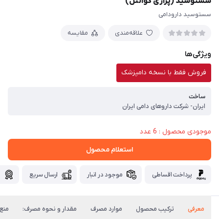
سستوسید (پرازی کوانتل)
سستوسید دارودامی
علاقه‌مندی
مقایسه
ویژگی‌ها
فروش فقط با نسخه دامپزشک
ساخت
ایران- شرکت داروهای دامی ایران
موجودی محصول : 6 عدد
استعلام محصول
پرداخت اقساطی
موجود در انبار
ارسال سریع
گ
معرفی
ترکیب محصول
موارد مصرف
مقدار و نحوه مصرف:
منع