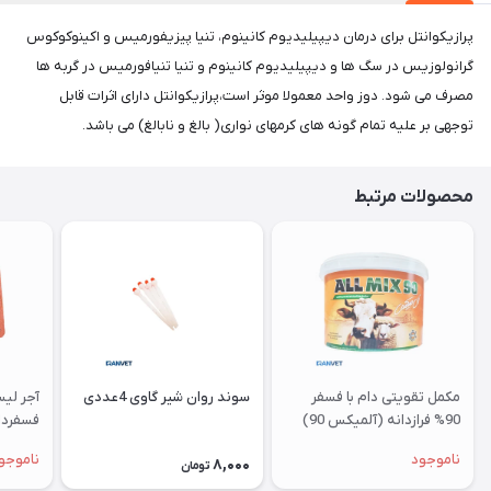
پرازیکوانتل برای درمان دیپیلیدیوم کانینوم، تنیا پیزیفورمیس و اکینوکوکوس
گرانولوزیس در سگ ها و دیپیلیدیوم کانینوم و تنیا تنیافورمیس در گربه ها
مصرف می شود. دوز واحد معمولا موثر است،پرازیکوانتل دارای اثرات قابل
توجهی بر علیه تمام گونه های کرمهای نواری( بالغ و نابالغ) می باشد.
محصولات مرتبط
مکمل تقویتی دام با فسفر
سوند روان شیر گاوی 4عددی
آجر لی
90% فرازدانه (آلمیکس 90)
فسفردا
ناموجود
ناموجو
8,000
تومان