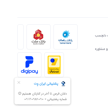
ِت دلچسب
و مشاوره