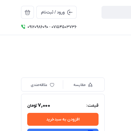
ورود / ثبت‌نام
09120986090 - 07154503736
مقایسه
علاقه‌مندی
7,000
قیمت:
تومان
افزودن به سبدخرید