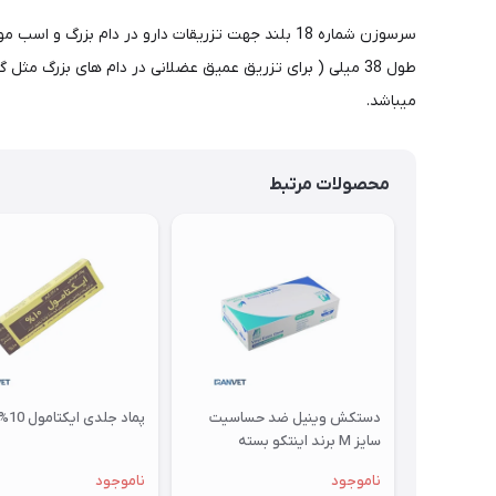
سرسوزن شماره 18 بلند جهت تزریقات دارو در دام ب
میباشد.
محصولات مرتبط
دستکش وینیل ضد حساسیت
پماد جلدی ایکتامول 10%
سایز M برند اینتکو بسته
100عددی
ناموجود
ناموجود