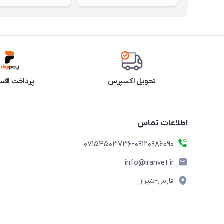
تحویل اکسپرس
پرداخت اقس
اطلاعات تماس
07154503736-09120986090
info@iranvet.ir
فارس-شیراز