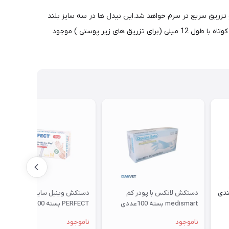
ارو و تزریق سریع تر سرم خواهد شد.این نیدل ها در سه سایز بلند
طول 38 میلی ( برای تزریق عمیق عضلانی در دام های بزرگ مثل گاو و اسب ) متوسط با طول 32 میلی ( برای تزریق عصلانی در گوسفند -بز و ...) کوتاه با طول 12 میلی (برای تزریق های زیر پوستی ) موجود
ی ( G16 ) هندی
دستکش لاتکس با پودر کم
دستکش وینیل سایز M برند OP-
medismart بسته 100عددی
PERFECT بسته 100عددی
ناموجود
ناموجود