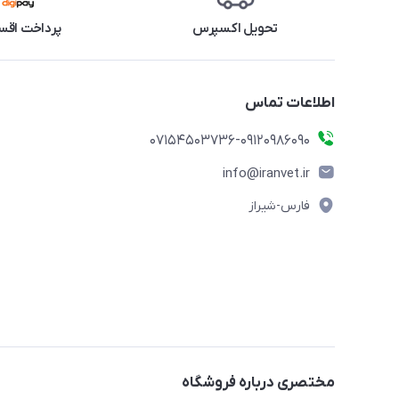
تحویل اکسپرس
پرداخت اقس
اطلاعات تماس
07154503736-09120986090
info@iranvet.ir
فارس-شیراز
مختصری درباره فروشگاه