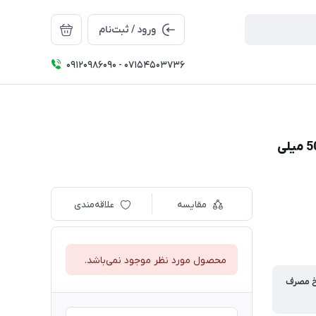
ورود / ثبت‌نام
09120986090 - 07154503736
مقایسه
علاقه‌مندی
محصول مورد نظر موجود نمی‌باشد.
خ مصرف