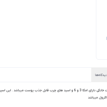
یدگاه‌ها
اسپری زاورپت برای ترمیم و درمان زخم های سطحی پوست حیوانات خانگی دارای امگا 3 و 6 و ا
اکرول میباشد