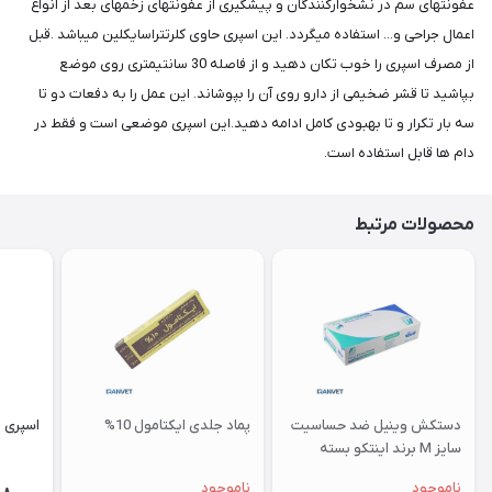
عفونتهای سم در نشخوارکنندگان و پیشگیری از عفونتهای زخمهای بعد از انواع
اعمال جراحی و... استفاده میگردد. این اسپری حاوی کلرتتراسایکلین میباشد .قبل
از مصرف اسپری را خوب تکان دهید و از فاصله 30 سانتیمتری روی موضع
بپاشید تا قشر ضخیمی از دارو روی آن را بپوشاند. این عمل را به دفعات دو تا
سه بار تکرار و تا بهبودی کامل ادامه دهید.این اسپری موضعی است و فقط در
دام ها قابل استفاده است.
محصولات مرتبط
دستکش وینیل ضد حساسیت
پماد جلدی ایکتامول 10%
اسپری 
سایز M برند اینتکو بسته
100عددی
ناموجود
ناموجود