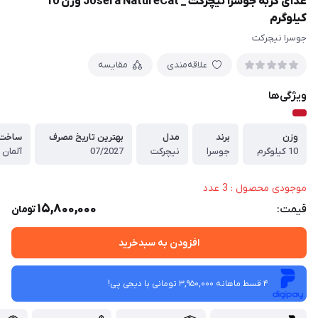
غذای گربه جوسرا نیچرکت _ Josera NatureCat وزن 10
کیلوگرم
جوسرا نیچرکت
علاقه‌مندی
مقایسه
ویژگی‌ها
وزن
برند
مدل
بهترین تاریخ مصرف
ساخت
10 کیلوگرم
جوسرا
نیچرکت
07/2027
آلمان
موجودی محصول : 3 عدد
15,800,000
قیمت:
تومان
افزودن به سبدخرید
4 قسط ماهانه 3,950,000 تومانی با دیجی ‌پی!