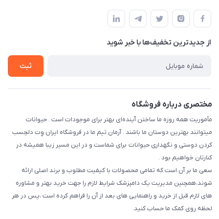
فارس-شیراز
مجله فروشگاه
قوانین و مقررات
درباره ما
حفظ حریم شخصی
تماس با ما
از جدید‌ترین تخفیف‌ها با‌ خبر شوید
سوالات متداول
راهنمای خرید اقساطی از دی جی پی
شرایط ارسال رایگان
ثبت
نحوه رهگیری سفارشات
مختصری درباره فروشگاه
مأموریت همه روزه ما ساختن آینده‌ای بهتر برای موجودات است . حیوانات
میتوانند بهترین دوستان ما باشند . آرمان تیم ما در فروشگاه ایران وِت دلچسب
کردن دوستی و نگهداری حیوانات برای شماست و در این مسیر زیبا همیشه در
کنارتان خواهیم بود .
سعی ما بر آن است که تمامی محصولات با کیفیت مطلوب و برند اصلی ارائه
شوند،همچنین مدیریت یک دامپزشک شرایط لازم را جهت خرید بهتر و مشاوره
های لازم قبل از خرید و راهنمایی های بعد از آن را فراهم کرده است ،پس در هر
لحظه روی کمک ما حساب کنید.