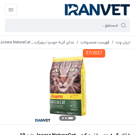
ایران وِت
/
فهرست محصولات
/
غذای گربه جوسرا نیچرکت _ Josera NatureCat وزن 10 کیلوگرم
07/2027