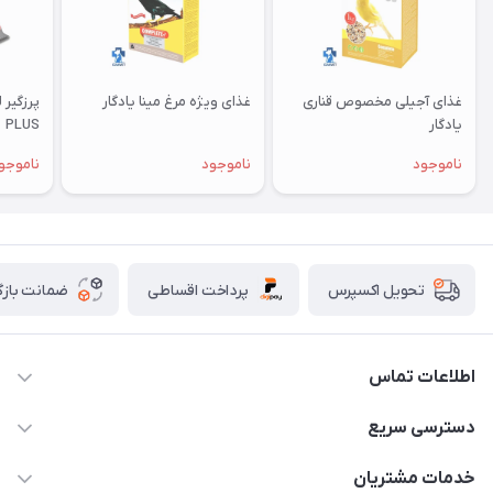
غذای آجیلی مخصوص قناری
غذای ویژه مرغ مینا یادگار
یادگار
PLUS
ناموجود
ناموجود
ناموجو
پرداخت اقساطی
ضمانت بازگ
تحویل اکسپرس
اطلاعات تماس
07154503736-09120986090
دسترسی سریع
info@iranvet.ir
حساب کاربری
خدمات مشتریان