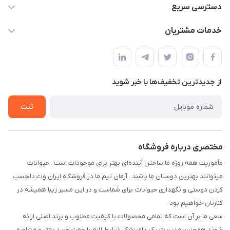
07154503736-09120986090
دسترسی سریع
info@iranvet.ir
حساب کاربری
خدمات مشتریان
فارس-شیراز
مجله فروشگاه
قوانین و مقررات
درباره ما
حفظ حریم شخصی
تماس با ما
از جدید‌ترین تخفیف‌ها با‌ خبر شوید
سوالات متداول
راهنمای خرید اقساطی از دی جی پی
شرایط ارسال رایگان
ثبت
نحوه رهگیری سفارشات
مختصری درباره فروشگاه
مأموریت همه روزه ما ساختن آینده‌ای بهتر برای موجودات است . حیوانات
میتوانند بهترین دوستان ما باشند . آرمان تیم ما در فروشگاه ایران وِت دلچسب
کردن دوستی و نگهداری حیوانات برای شماست و در این مسیر زیبا همیشه در
کنارتان خواهیم بود .
سعی ما بر آن است که تمامی محصولات با کیفیت مطلوب و برند اصلی ارائه
شوند،همچنین مدیریت یک دامپزشک شرایط لازم را جهت خرید بهتر و مشاوره