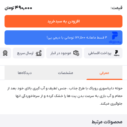
490,000
قیمت:
تومان
افزودن به سبدخرید
4 قسط ماهانه 122,500 تومانی با دیجی ‌پی!
پرداخت اقساطی
موجود در انبار
ارسال سریع
گ
معرفی
مشخصات
دیدگاه‌ها
حوله دایناسوری روپاک با طرح جذاب ، جنس لطیف و آب گیری بالای خود بعد از
حمام و آب بازی به سرعت بدن پت ها را خشک کرده و از سرماخوردگی انها
جلوگیری میکند.
محصولات مرتبط