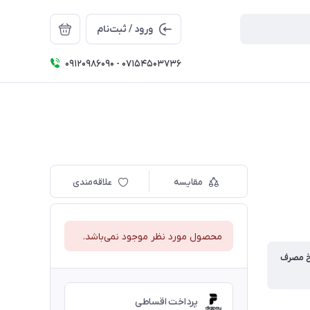
ورود / ثبت‌نام
09120986090 - 07154503736
مقایسه
علاقه‌مندی
محصول مورد نظر موجود نمی‌باشد.
خ مصرف
پرداخت اقساطی