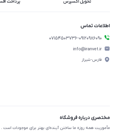
تحویل اکسپرس
پرداخت اقس
اطلاعات تماس
07154503736-09120986090
info@iranvet.ir
فارس-شیراز
مختصری درباره فروشگاه
مأموریت همه روزه ما ساختن آینده‌ای بهتر برای موجودات است . ح