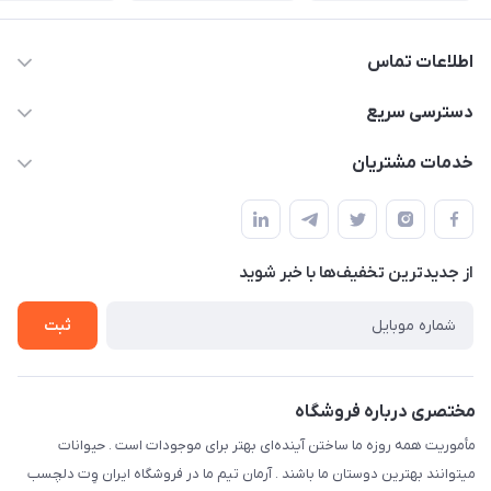
اطلاعات تماس
07154503736-09120986090
دسترسی سریع
info@iranvet.ir
حساب کاربری
خدمات مشتریان
فارس-شیراز
مجله فروشگاه
قوانین و مقررات
درباره ما
حفظ حریم شخصی
تماس با ما
از جدید‌ترین تخفیف‌ها با‌ خبر شوید
سوالات متداول
راهنمای خرید اقساطی از دی جی پی
شرایط ارسال رایگان
ثبت
نحوه رهگیری سفارشات
مختصری درباره فروشگاه
مأموریت همه روزه ما ساختن آینده‌ای بهتر برای موجودات است . حیوانات
میتوانند بهترین دوستان ما باشند . آرمان تیم ما در فروشگاه ایران وِت دلچسب