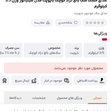
غذای خشک سگ بالغ نژاد کوچک بایوپت مدل مینیاتور وزن 3.5
کیلوگرم
غذای سگ جونیور بایوپت
علاقه‌مندی
مقایسه
ویژگی‌ها
وزن
برند
مخصوص
سن مصرف
3/5 کیلوگرم
بایوپت
سگ‌های بالغ نژاد کوچک
از 6 ماه تا 7 سال
محصول مورد نظر موجود نمی‌باشد.
پرداخت اقساطی
موجود در انبار
ارسال سریع
گ
معرفی
ویژگی های محصول
مشخصات
دیدگاه‌ها