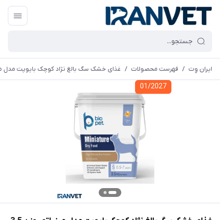
ایران وِت
/
فهرست محصولات
/
غذای خشک سگ بالغ نژاد کوچک بایوپت مدل مینیاتور وز
01/2027