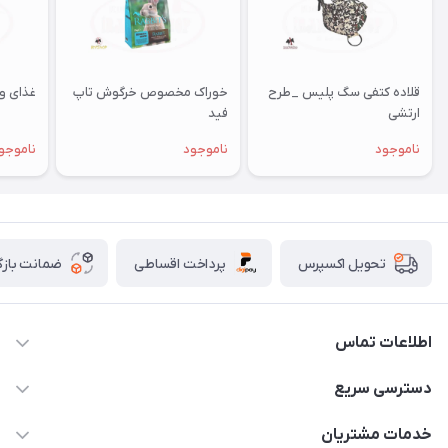
قلاده کتفی سگ پلیس _طرح
خوراک مخصوص خرگوش تاپ
غذای وی
ارتشی
فید
ناموجود
ناموجود
ناموجو
پرداخت اقساطی
ضمانت بازگ
تحویل اکسپرس
اطلاعات تماس
07154503736-09120986090
دسترسی سریع
info@iranvet.ir
حساب کاربری
خدمات مشتریان