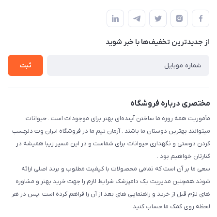
فارس-شیراز
مجله فروشگاه
قوانین و مقررات
درباره ما
حفظ حریم شخصی
تماس با ما
از جدید‌ترین تخفیف‌ها با‌ خبر شوید
سوالات متداول
راهنمای خرید اقساطی از دی جی پی
شرایط ارسال رایگان
ثبت
نحوه رهگیری سفارشات
مختصری درباره فروشگاه
مأموریت همه روزه ما ساختن آینده‌ای بهتر برای موجودات است . حیوانات
میتوانند بهترین دوستان ما باشند . آرمان تیم ما در فروشگاه ایران وِت دلچسب
کردن دوستی و نگهداری حیوانات برای شماست و در این مسیر زیبا همیشه در
کنارتان خواهیم بود .
سعی ما بر آن است که تمامی محصولات با کیفیت مطلوب و برند اصلی ارائه
شوند،همچنین مدیریت یک دامپزشک شرایط لازم را جهت خرید بهتر و مشاوره
های لازم قبل از خرید و راهنمایی های بعد از آن را فراهم کرده است ،پس در هر
لحظه روی کمک ما حساب کنید.