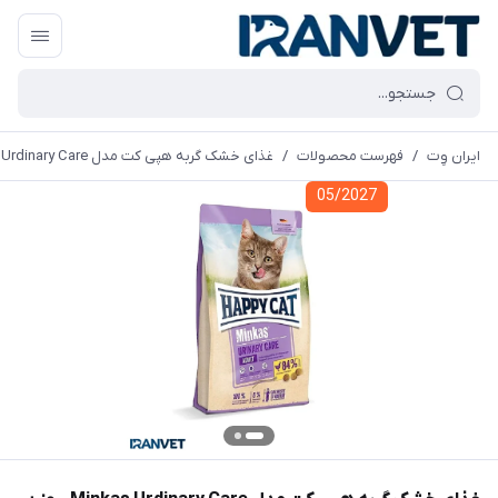
ایران وِت
/
فهرست محصولات
/
غذای خشک گربه هپی کت مدل Minkas Urdinary Care - وزن 10 کیلوگرم
05/2027