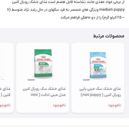
از برخی مواد مغذی مانند نشاسته قابل هضم است.غذای خشک رویال کنین
medium puppy ویژگی های منحصر به فرد سگهای در حال رشد نژاد متوسط (۱۱
– ۲۵ کیلو گرم) را از دو ماهگی فراهم میکند.
محصولات مرتبط
غذای خشک سگ مینی پاپی
غذای خشک سگ رویال کنین
غذای خ
رویال کنین ( mini puppy)
مدل مینی ادالت ( mini
وزن 8 کیلوگرم
adult) وزن 8 کیلوگرم
10 کیلوگرم
ناموجود
ناموجود
ناموجو