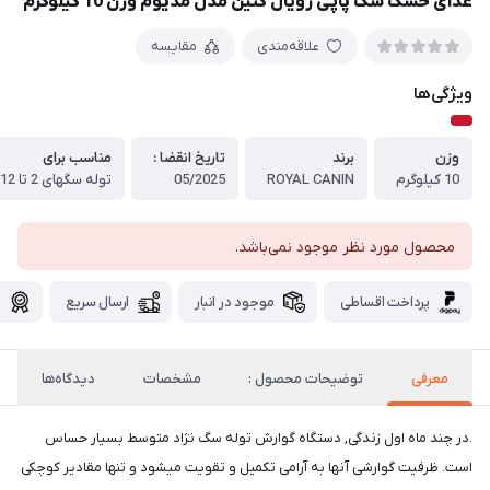
غذای خشک سگ پاپی رویال کنین مدل مدیوم وزن 10 کیلوگرم
علاقه‌مندی
مقایسه
ویژگی‌ها
وزن
برند
تاریخ انقضا :
مناسب برای
10 کیلوگرم
ROYAL CANIN
05/2025
محصول مورد نظر موجود نمی‌باشد.
پرداخت اقساطی
موجود در انبار
ارسال سریع
گ
معرفی
توضیحات محصول :
مشخصات
دیدگاه‌ها
.در چند ماه اول زندگی, دستگاه گوارش توله سگ نژاد متوسط بسیار حساس
است. ظرفیت گوارشی آنها به آرامی تکمیل و تقویت میشود و تنها مقادیر کوچکی