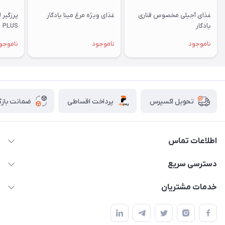
غذای آجیلی مخصوص قناری
غذای ویژه مرغ مینا یادگار
یادگار
PLUS
ناموجود
ناموجود
ناموجو
پرداخت اقساطی
ضمانت بازگ
تحویل اکسپرس
اطلاعات تماس
07154503736-09120986090
دسترسی سریع
info@iranvet.ir
حساب کاربری
خدمات مشتریان
فارس-شیراز
مجله فروشگاه
قوانین و مقررات
درباره ما
حفظ حریم شخصی