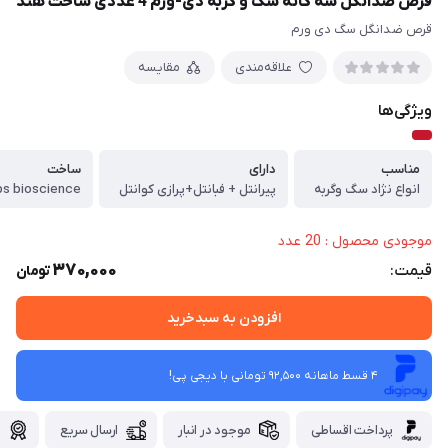
قرص ضدانگل سه گانه سگ و گربه دی-ورم 4 عددی ساخت هند
قرص ضدانگل سگ دی ورم
علاقه‌مندی
مقایسه
ویژگی‌ها
مناسب
دارای
ساخت
انواع نژاد سگ وگربه
پیرانتل + فبانتل+پرازی کوانتل
dips bioscience 
موجودی محصول : 20 عدد
370,000
قیمت:
تومان
افزودن به سبدخرید
4 قسط ماهانه 92,500 تومانی با دیجی ‌پی!
پرداخت اقساطی
موجود در انبار
ارسال سریع
گ