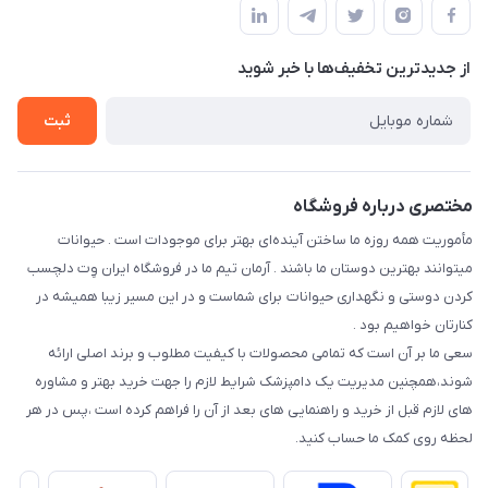
قوانین و مقررات
درباره ما
حفظ حریم شخصی
تماس با ما
از جدید‌ترین تخفیف‌ها با‌ خبر شوید
سوالات متداول
راهنمای خرید اقساطی از دی جی پی
شرایط ارسال رایگان
ثبت
نحوه رهگیری سفارشات
مختصری درباره فروشگاه
مأموریت همه روزه ما ساختن آینده‌ای بهتر برای موجودات است . حیوانات
میتوانند بهترین دوستان ما باشند . آرمان تیم ما در فروشگاه ایران وِت دلچسب
کردن دوستی و نگهداری حیوانات برای شماست و در این مسیر زیبا همیشه در
کنارتان خواهیم بود .
سعی ما بر آن است که تمامی محصولات با کیفیت مطلوب و برند اصلی ارائه
شوند،همچنین مدیریت یک دامپزشک شرایط لازم را جهت خرید بهتر و مشاوره
های لازم قبل از خرید و راهنمایی های بعد از آن را فراهم کرده است ،پس در هر
لحظه روی کمک ما حساب کنید.