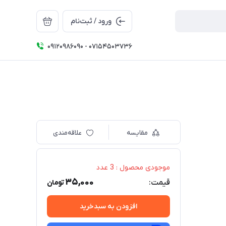
ورود / ثبت‌نام
09120986090 - 07154503736
مقایسه
علاقه‌مندی
موجودی محصول : 3 عدد
35,000
قیمت:
تومان
افزودن به سبدخرید