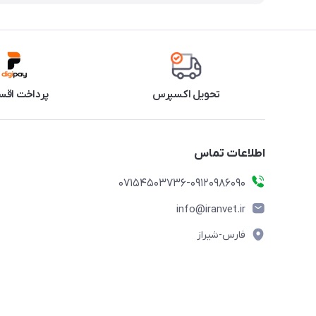
تحویل اکسپرس
پرداخت اقس
اطلاعات تماس
07154503736-09120986090
info@iranvet.ir
فارس-شیراز