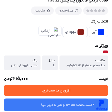
قلاده گردنی فالکون پت پلاس کد 155
علاقه‌مندی
مقایسه
انتخاب رنگ:
ارتشی
آبی
قهوه ای
ویژگی‌ها
مناسب
سایز
رنگ
سگ های بیشتر از 20 کیلوگرم
L
طلایی-قهوه ای- آبی
215,000
قیمت:
تومان
افزودن به سبدخرید
4 قسط ماهانه 53,750 تومانی با دیجی ‌پی!