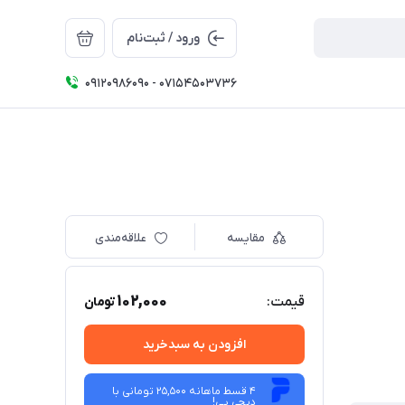
ورود / ثبت‌نام
09120986090 - 07154503736
مقایسه
علاقه‌مندی
102,000
قیمت:
تومان
افزودن به سبدخرید
4 قسط ماهانه 25,500 تومانی با
دیجی ‌پی!