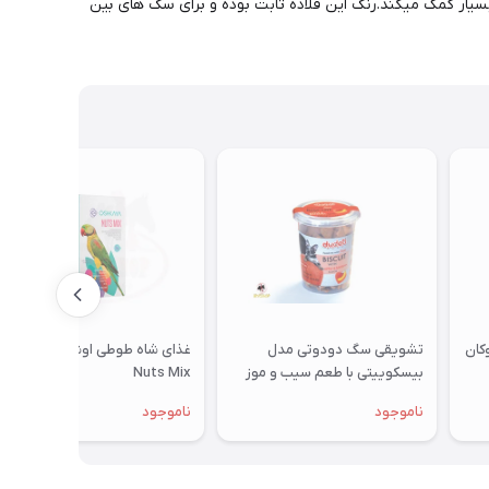
 در شب بسیار کمک میکند.رنگ این قلاده ثابت بوده و برای سگ های بین
تشویقی سگ دودوتی مدل
غذای شاه طوطی اوشکایا مدل
بیسکوییتی با طعم سیب و موز
Nuts Mix
350گرمی
ناموجود
ناموجود