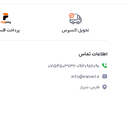
تحویل اکسپرس
پرداخت اقس
اطلاعات تماس
07154503736-09120986090
info@iranvet.ir
فارس-شیراز