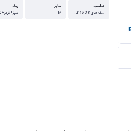
مناسب
سایز
رنگ
سگ های 8 تا 15 کیلویی
M
سبز+قرمز+نا