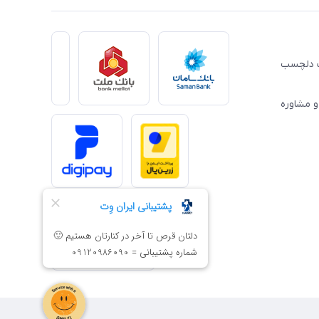
ِت دلچسب
و مشاوره