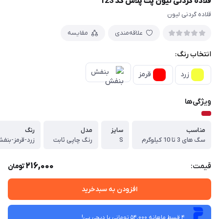
قلاده گردنی لیون پت پلاس کد 123
قلاده گردنی لیون
علاقه‌مندی
مقایسه
انتخاب رنگ:
بنفش
زرد
قرمز
ویژگی‌ها
مناسب
سایز
مدل
رنگ
سگ های 3 تا 10 کیلوگرم
S
رنگ چاپی ثابت
زرد-قرمز-بنف
216,000
قیمت:
تومان
افزودن به سبدخرید
4 قسط ماهانه 54,000 تومانی با دیجی ‌پی!