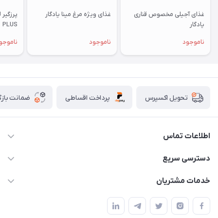
غذای آجیلی مخصوص قناری
غذای ویژه مرغ مینا یادگار
یادگار
PLUS
ناموجود
ناموجود
ناموجو
پرداخت اقساطی
ضمانت بازگ
تحویل اکسپرس
اطلاعات تماس
07154503736-09120986090
دسترسی سریع
info@iranvet.ir
حساب کاربری
خدمات مشتریان
فارس-شیراز
مجله فروشگاه
قوانین و مقررات
درباره ما
حفظ حریم شخصی