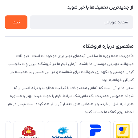
تماس با ما
از جدید‌ترین تخفیف‌ها با‌ خبر شوید
سوالات متداول
راهنمای خرید اقساطی از دی جی پی
شرایط ارسال رایگان
ثبت
نحوه رهگیری سفارشات
مختصری درباره فروشگاه
مأموریت همه روزه ما ساختن آینده‌ای بهتر برای موجودات است . حیوانات
میتوانند بهترین دوستان ما باشند . آرمان تیم ما در فروشگاه ایران وِت دلچسب
کردن دوستی و نگهداری حیوانات برای شماست و در این مسیر زیبا همیشه در
کنارتان خواهیم بود .
سعی ما بر آن است که تمامی محصولات با کیفیت مطلوب و برند اصلی ارائه
شوند،همچنین مدیریت یک دامپزشک شرایط لازم را جهت خرید بهتر و مشاوره
های لازم قبل از خرید و راهنمایی های بعد از آن را فراهم کرده است ،پس در هر
لحظه روی کمک ما حساب کنید.