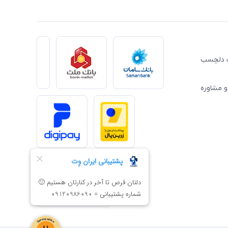
ِت دلچسب
و مشاوره