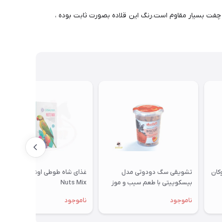
ست. قلاده تایتان برای سگ های بین 15 تا 25 کیلوگرم مناسب بوده و دارای چفت بسیار مقاوم است.رنگ این قلاده بصورت ثابت بوده ،
تشویقی سگ دودوتی مدل
غذای شاه طوطی اوشکایا مدل
بیسکوییتی با طعم سیب و موز
Nuts Mix
350گرمی
ناموجود
ناموجود