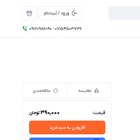
ورود / ثبت‌نام
09120986090 - 07154503736
مقایسه
علاقه‌مندی
390,000
قیمت:
تومان
افزودن به سبدخرید