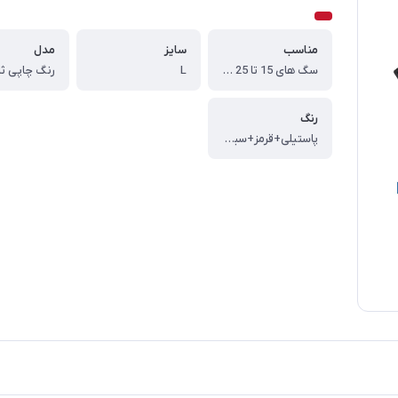
مناسب
سایز
مدل
سگ های 15 تا 25 کیلوگرم
L
رنگ چاپی ثا
رنگ
پاستیلی+قرمز+سبز+مشکی