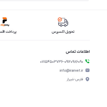
تحویل اکسپرس
پرداخت اقس
اطلاعات تماس
07154503736-09120986090
info@iranvet.ir
فارس-شیراز