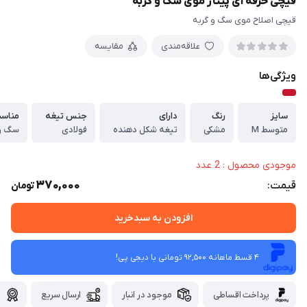
قیچی حرفه ای پیتاژ موی سگ و گربه
قیچی اصلاح موی سگ و گربه
علاقه‌مندی
مقایسه
ویژگی‌ها
سایز
رنگ
دارای
جنس تیغه
مناس
متوسط M
مشکی
تیغه شکل دهنده
فولادی
سگ و 
موجودی محصول : 2 عدد
370,000
قیمت:
تومان
افزودن به سبدخرید
4 قسط ماهانه 92,500 تومانی با دیجی ‌پی!
پرداخت اقساطی
موجود در انبار
ارسال سریع
گ