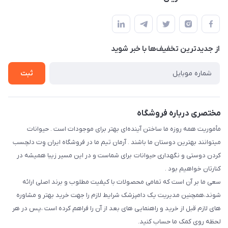
فارس-شیراز
مجله فروشگاه
قوانین و مقررات
درباره ما
حفظ حریم شخصی
تماس با ما
از جدید‌ترین تخفیف‌ها با‌ خبر شوید
سوالات متداول
راهنمای خرید اقساطی از دی جی پی
شرایط ارسال رایگان
ثبت
نحوه رهگیری سفارشات
مختصری درباره فروشگاه
مأموریت همه روزه ما ساختن آینده‌ای بهتر برای موجودات است . حیوانات
میتوانند بهترین دوستان ما باشند . آرمان تیم ما در فروشگاه ایران وِت دلچسب
کردن دوستی و نگهداری حیوانات برای شماست و در این مسیر زیبا همیشه در
کنارتان خواهیم بود .
سعی ما بر آن است که تمامی محصولات با کیفیت مطلوب و برند اصلی ارائه
شوند،همچنین مدیریت یک دامپزشک شرایط لازم را جهت خرید بهتر و مشاوره
های لازم قبل از خرید و راهنمایی های بعد از آن را فراهم کرده است ،پس در هر
لحظه روی کمک ما حساب کنید.