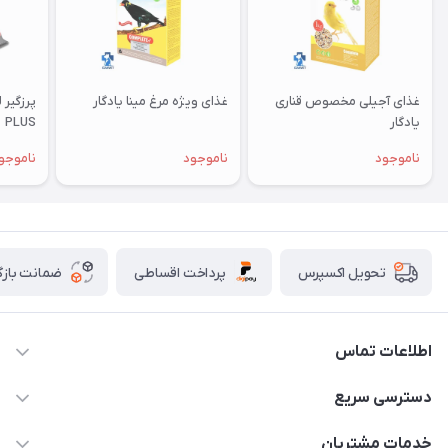
غذای آجیلی مخصوص قناری
غذای ویژه مرغ مینا یادگار
یادگار
PLUS
ناموجود
ناموجود
ناموجو
پرداخت اقساطی
ضمانت بازگ
تحویل اکسپرس
اطلاعات تماس
07154503736-09120986090
دسترسی سریع
info@iranvet.ir
حساب کاربری
خدمات مشتریان