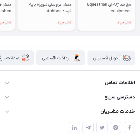
مچ بند ژله ای Equestrian
دهنه عروسکی هویزه پایه
دهنه هو
equipment
کوتاه stubben
ubben
ناموجود
ناموجود
ناموجو
پرداخت اقساطی
ضمانت بازگ
تحویل اکسپرس
اطلاعات تماس
07154503736-09120986090
دسترسی سریع
info@iranvet.ir
حساب کاربری
خدمات مشتریان
فارس-شیراز
مجله فروشگاه
قوانین و مقررات
درباره ما
حفظ حریم شخصی