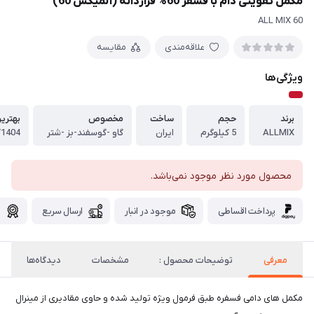
مکمل تقویتی دام با فسفر 60% فرازدانه (آلمیکس 60)
ALL MIX 60
علاقه‌مندی
مقایسه
ویژگی‌ها
برند
حجم
ساخت
مخصوص
بهتری
ALLMIX
5 کیلوگرم
ایران
گاو -گوسفند-بز -شتر
/1404
محصول مورد نظر موجود نمی‌باشد.
پرداخت اقساطی
موجود در انبار
ارسال سریع
گ
معرفی
توضیحات محصول :
مشخصات
دیدگاه‌ها
مکمل های دامی فسفره طبق فرمول ویژه تولید شده و حاوی مقادیری از مینرال