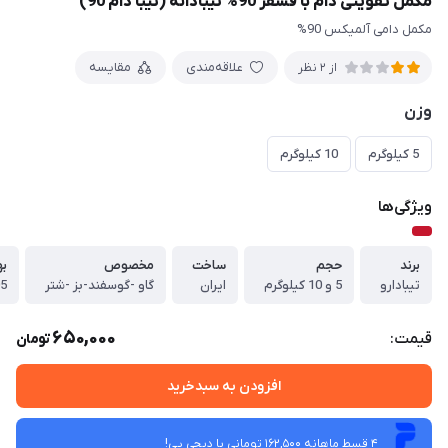
مکمل تقویتی دام با فسفر 90% تیبادانه (تیبا دام 90)
مکمل دامی آلمیکس 90%
علاقه‌مندی
مقایسه
از 2 نظر
وزن
5 کیلوگرم
10 کیلوگرم
ویژگی‌ها
برند
حجم
ساخت
مخصوص
به
تیبادارو
5 و 10 کیلوگرم
ایران
گاو -گوسفند-بز -شتر
05
650,000
قیمت:
تومان
افزودن به سبدخرید
4 قسط ماهانه 162,500 تومانی با دیجی ‌پی!