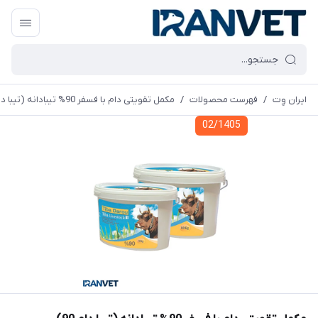
ایران وِت
/
فهرست محصولات
/
مکمل تقویتی دام با فسفر 90% تیبادانه (تیبا دام 90)
02/1405