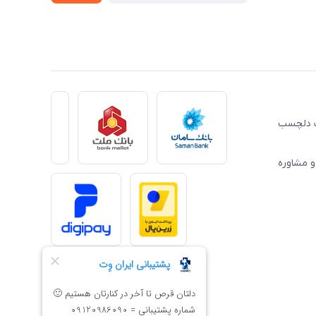
ِت دلچسب
و مشاوره