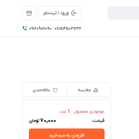
ورود / ثبت‌نام
09120986090 - 07154503736
مقایسه
علاقه‌مندی
موجودی محصول : 5 عدد
70,000
قیمت:
تومان
افزودن به سبدخرید