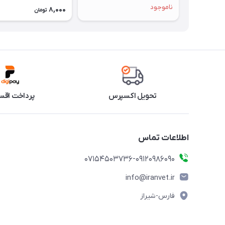
ناموجود
8,000
تومان
تحویل اکسپرس
پرداخت اقس
اطلاعات تماس
07154503736-09120986090
info@iranvet.ir
فارس-شیراز