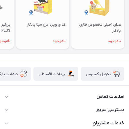
غذای آجیلی مخصوص قناری
غذای ویژه مرغ مینا یادگار
یادگار
PLUS
ناموجود
ناموجود
ناموجو
پرداخت اقساطی
ضمانت بازگ
تحویل اکسپرس
اطلاعات تماس
07154503736-09120986090
دسترسی سریع
info@iranvet.ir
حساب کاربری
خدمات مشتریان