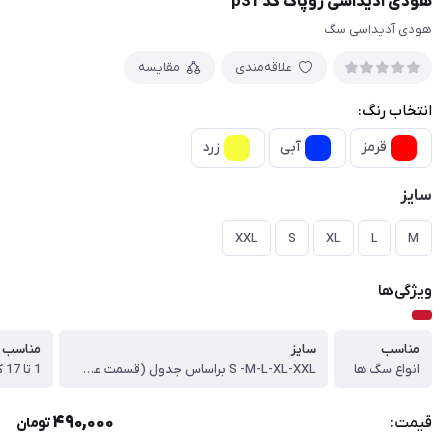
هودی آدیداسی روپاک کد p31
هودی آدیداسی سگ
علاقه‌مندی
مقایسه
انتخاب رنگ:
قرمز
آبی
زرد
سایز
XXL
S
XL
L
M
ویژگی‌ها
مناسب
سایز
مناسب 
انواع سگ ها
S -M-L-XL-XXL براساس جدول (قسمت عکس ها)
1 تا 17 کیلوگرم
490,000
قیمت:
تومان