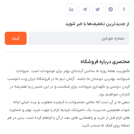
فارس-شیراز
مجله فروشگاه
قوانین و مقررات
درباره ما
حفظ حریم شخصی
تماس با ما
از جدید‌ترین تخفیف‌ها با‌ خبر شوید
سوالات متداول
راهنمای خرید اقساطی از دی جی پی
شرایط ارسال رایگان
ثبت
نحوه رهگیری سفارشات
مختصری درباره فروشگاه
مأموریت همه روزه ما ساختن آینده‌ای بهتر برای موجودات است . حیوانات
میتوانند بهترین دوستان ما باشند . آرمان تیم ما در فروشگاه ایران وِت دلچسب
کردن دوستی و نگهداری حیوانات برای شماست و در این مسیر زیبا همیشه در
کنارتان خواهیم بود .
سعی ما بر آن است که تمامی محصولات با کیفیت مطلوب و برند اصلی ارائه
شوند،همچنین مدیریت یک دامپزشک شرایط لازم را جهت خرید بهتر و مشاوره
های لازم قبل از خرید و راهنمایی های بعد از آن را فراهم کرده است ،پس در هر
لحظه روی کمک ما حساب کنید.