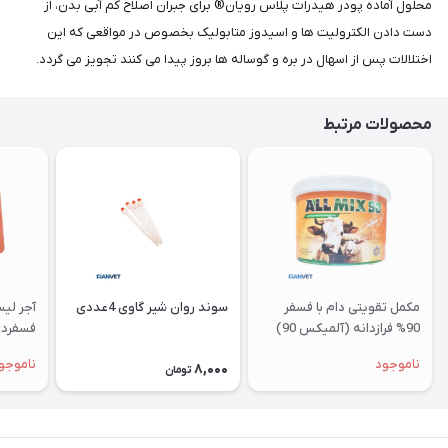
محلول آماده پودر هیدرات پلا‌س رویان® برای جبران اصلاح کم آبی بدن، از
دست دادن الکترولیت ها و اسیدوز متابولیک بخصوص در مواقعی که این
اختلالات پس از اسهال در بره و گوساله ها بروز پیدا می کنند تجویز می گردد.
محصولات مرتبط
مکمل تقویتی دام با فسفر
سوند روان شیر گاوی 4عددی
آجر لی
90% فرازدانه (آلمیکس 90)
فسفردا
ناموجود
ناموجو
8,000
تومان