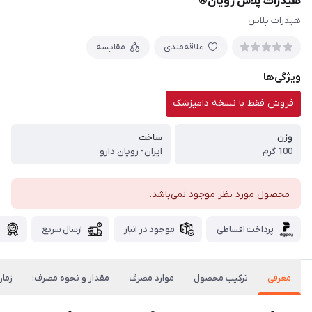
هیدرات پلاس رویان®
هیدرات پلاس
علاقه‌مندی
مقایسه
ویژگی‌ها
فروش فقط با نسخه دامپزشک
وزن
ساخت
100 گرم
ایران- رویان دارو
محصول مورد نظر موجود نمی‌باشد.
پرداخت اقساطی
موجود در انبار
ارسال سریع
گ
معرفی
ترکیب محصول
موارد مصرف
مقدار و نحوه مصرف:
زمان