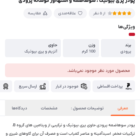
پودر پری بیوتیک ، سوهاضمه و اشتهاآور گوساله پرودی
علاقه‌مندی
مقایسه
از 5 نظر
ویژگی‌ها
برند
وزن
حاوی
پرودی
100 گرم
آنزیم و پری بیوتیک
محصول مورد نظر موجود نمی‌باشد.
پرداخت اقساطی
موجود در انبار
ارسال سریع
گ
معرفی
توضیحات محصول :
مشخصات
دیدگاه‌ها
پودر سوهاضمه پرودی حاوی پری بیوتیک و ترکیبی از ویتامین های گروه B،
ترکیبات مخمر، اسیدآمینه و عناصر کمیاب است و مصرف آن برای گاوهای شیری و