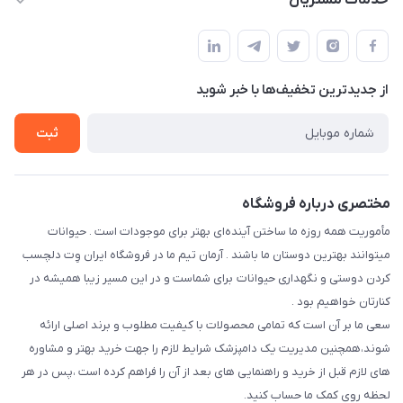
خدمات مشتریان
فارس-شیراز
مجله فروشگاه
قوانین و مقررات
درباره ما
حفظ حریم شخصی
تماس با ما
از جدید‌ترین تخفیف‌ها با‌ خبر شوید
سوالات متداول
راهنمای خرید اقساطی از دی جی پی
شرایط ارسال رایگان
ثبت
نحوه رهگیری سفارشات
مختصری درباره فروشگاه
مأموریت همه روزه ما ساختن آینده‌ای بهتر برای موجودات است . حیوانات
میتوانند بهترین دوستان ما باشند . آرمان تیم ما در فروشگاه ایران وِت دلچسب
کردن دوستی و نگهداری حیوانات برای شماست و در این مسیر زیبا همیشه در
کنارتان خواهیم بود .
سعی ما بر آن است که تمامی محصولات با کیفیت مطلوب و برند اصلی ارائه
شوند،همچنین مدیریت یک دامپزشک شرایط لازم را جهت خرید بهتر و مشاوره
های لازم قبل از خرید و راهنمایی های بعد از آن را فراهم کرده است ،پس در هر
لحظه روی کمک ما حساب کنید.