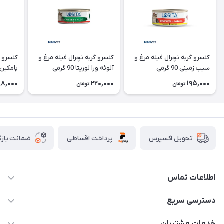
کنسرو گربه نچرال فیله مرغ و
کنسرو گربه نچرال فیله مرغ و
کنسرو گ
سیب زمینی 90 گرمی
آلوئه ورا لوریتا 90 گرمی
پامکین لوری
98,000
220,000
195,000
تومان
تومان
پرداخت اقساطی
ضمانت بازگ
تحویل اکسپرس
اطلاعات تماس
07154503736-09120986090
دسترسی سریع
info@iranvet.ir
حساب کاربری