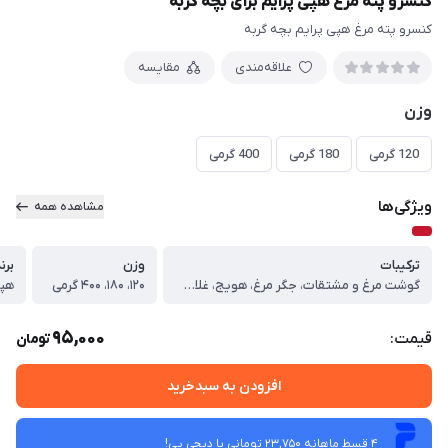
کنسرو پته مرغ هپی پرایم برای بچه گربه
کنسرو پته مرغ هپی پرایم بچه گربه
علاقه‌مندی
مقایسه
وزن
120 گرمی
180 گرمی
400 گرمی
ویژگی‌ها
مشاهده همه
ترکیبات
وزن
برن
گوشت مرغ و مشتقات، جگر مرغ، هویج، غلات، قوام دهنده طبیعی
۱۲۰، ۱۸۰، ۴۰۰ گرمی
هپی
95,000
قیمت:
تومان
افزودن به سبدخرید
4 قسط ماهانه 23,750 تومانی با دیجی ‌پی!