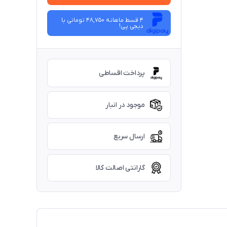
4 قسط ماهانه 48,750 تومانی با
دیجی ‌پی!
پرداخت اقساطی
موجود در انبار
ارسال سریع
گارانتی اصالت کالا