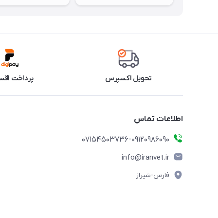
تحویل اکسپرس
پرداخت اقس
اطلاعات تماس
07154503736-09120986090
info@iranvet.ir
فارس-شیراز