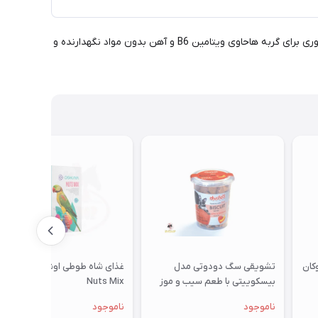
غذای مرطوب گربه لوریتا مناسب تمامی سنین و نژاد های گربه است. این کنسرو حاوی فیله مرغ کاملا طبیعی و دارای پروتئین و مواد معدنی ضروری برای گربه هاحاوی ویتامین B6 و آهن بدون مواد نگهدارنده و
تشویقی سگ دودوتی مدل
غذای شاه طوطی اوشکایا مدل
بیسکوییتی با طعم سیب و موز
Nuts Mix
350گرمی
ناموجود
ناموجود