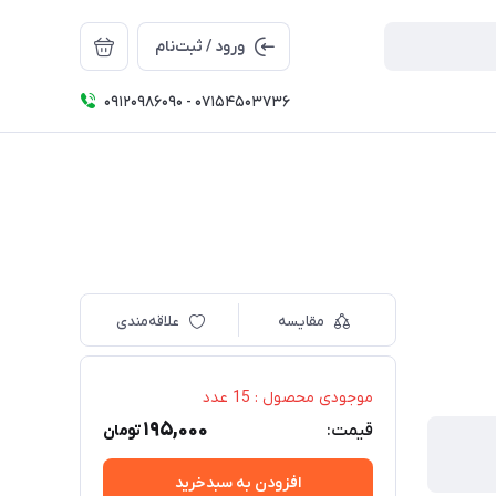
ورود / ثبت‌نام
09120986090 - 07154503736
مقایسه
علاقه‌مندی
موجودی محصول : 15 عدد
195,000
قیمت:
تومان
افزودن به سبدخرید