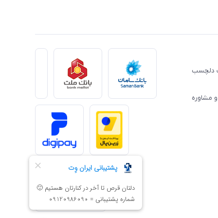
ِت دلچسب
و مشاوره