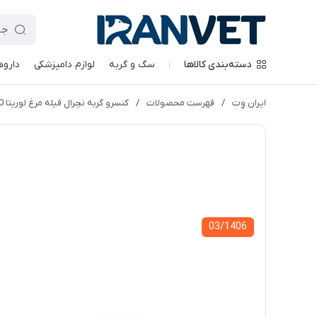
دسته‌بندی کالاها
سگ و گربه
لوازم دامپزشکی
داروه
ایران وِت
/
فهرست محصولات
/
کنسرو گربه نچرال فیله مرغ لوریتا 90 گرمی
03/1406