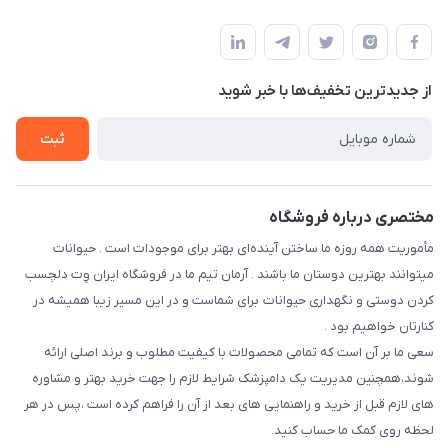
فارس-شیراز
مجله فروشگاه
قوانین و مقررات
درباره ما
حفظ حریم شخصی
تماس با ما
از جدید‌ترین تخفیف‌ها با‌ خبر شوید
سوالات متداول
راهنمای خرید اقساطی از دی جی پی
شرایط ارسال رایگان
ثبت
نحوه رهگیری سفارشات
مختصری درباره فروشگاه
مأموریت همه روزه ما ساختن آینده‌ای بهتر برای موجودات است . حیوانات
میتوانند بهترین دوستان ما باشند . آرمان تیم ما در فروشگاه ایران وِت دلچسب
کردن دوستی و نگهداری حیوانات برای شماست و در این مسیر زیبا همیشه در
کنارتان خواهیم بود .
سعی ما بر آن است که تمامی محصولات با کیفیت مطلوب و برند اصلی ارائه
شوند،همچنین مدیریت یک دامپزشک شرایط لازم را جهت خرید بهتر و مشاوره
های لازم قبل از خرید و راهنمایی های بعد از آن را فراهم کرده است ،پس در هر
لحظه روی کمک ما حساب کنید.