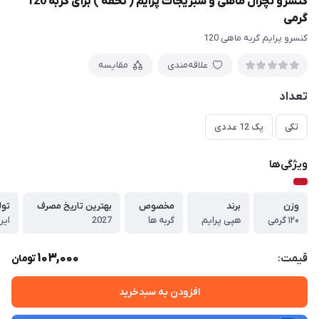
کنسرو نچرال ماهی و سبزیجات پرایم ( تحفه ) برای گربه 120
گرمی
کنسرو پرایم گربه ماهی 120
علاقه‌مندی
مقایسه
تعداد
تکی
پک 12 عددی
ویژگی‌ها
وزن
برند
مخصوص
بهترین تاریخ مصرف
تول
۱۲۰ گرمی
هپی پرایم
گربه ها
2027
ایر
103,000
قیمت:
تومان
افزودن به سبدخرید