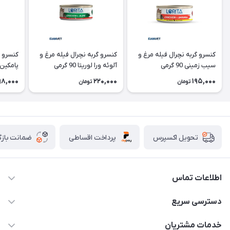
کنسرو گربه نچرال فیله مرغ و
کنسرو گربه نچرال فیله مرغ و
کنسرو گ
سیب زمینی 90 گرمی
آلوئه ورا لوریتا 90 گرمی
پامکین لوری
98,000
220,000
195,000
تومان
تومان
پرداخت اقساطی
ضمانت بازگ
تحویل اکسپرس
اطلاعات تماس
07154503736-09120986090
دسترسی سریع
info@iranvet.ir
حساب کاربری
خدمات مشتریان