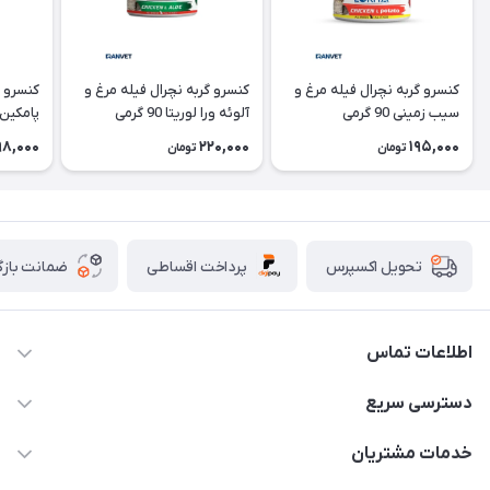
کنسرو گربه نچرال فیله مرغ و
کنسرو گربه نچرال فیله مرغ و
کنسرو گ
سیب زمینی 90 گرمی
آلوئه ورا لوریتا 90 گرمی
پامکین لوری
98,000
220,000
195,000
تومان
تومان
پرداخت اقساطی
ضمانت بازگ
تحویل اکسپرس
اطلاعات تماس
07154503736-09120986090
دسترسی سریع
info@iranvet.ir
حساب کاربری
خدمات مشتریان
فارس-شیراز
مجله فروشگاه