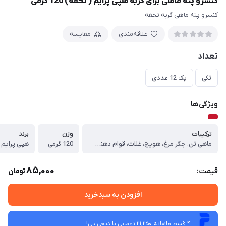
کنسرو پته ماهی برای گربه هپی پرایم ( تحفه) 120 گرمی
کنسرو پته ماهی گربه تحفه
علاقه‌مندی
مقایسه
تعداد
تکی
پک 12 عددی
ویژگی‌ها
ترکیبات
وزن
برند
ماهی تن، جگر مرغ، هویج، غلات، قوام دهنده طبیعی
120 گرمی
هپی پرایم
85,000
قیمت:
تومان
افزودن به سبدخرید
4 قسط ماهانه 21,250 تومانی با دیجی ‌پی!