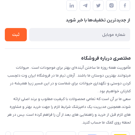
قوانین و مقررات
درباره ما
حفظ حریم شخصی
تماس با ما
از جدید‌ترین تخفیف‌ها با‌ خبر شوید
سوالات متداول
راهنمای خرید اقساطی از دی جی پی
شرایط ارسال رایگان
ثبت
نحوه رهگیری سفارشات
مختصری درباره فروشگاه
مأموریت همه روزه ما ساختن آینده‌ای بهتر برای موجودات است . حیوانات
میتوانند بهترین دوستان ما باشند . آرمان تیم ما در فروشگاه ایران وِت دلچسب
کردن دوستی و نگهداری حیوانات برای شماست و در این مسیر زیبا همیشه در
کنارتان خواهیم بود .
سعی ما بر آن است که تمامی محصولات با کیفیت مطلوب و برند اصلی ارائه
شوند،همچنین مدیریت یک دامپزشک شرایط لازم را جهت خرید بهتر و مشاوره
های لازم قبل از خرید و راهنمایی های بعد از آن را فراهم کرده است ،پس در هر
لحظه روی کمک ما حساب کنید.