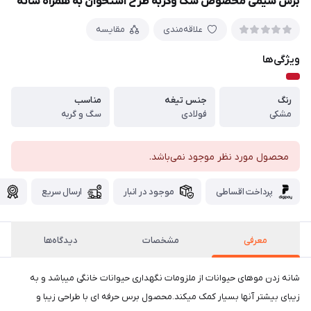
برس سیمی مخصوص سگ وگربه طرح استخوان به همراه شانه
علاقه‌مندی
مقایسه
ویژگی‌ها
رنگ
جنس تیغه
مناسب
مشکی
فولادی
سگ و گربه
محصول مورد نظر موجود نمی‌باشد.
پرداخت اقساطی
موجود در انبار
ارسال سریع
گ
معرفی
مشخصات
دیدگاه‌ها
شانه زدن موهای حیوانات از ملزومات نگهداری حیوانات خانگی میباشد و به
زیبای بیشتر آنها بسیار کمک میکند.محصول برس حرفه ای با طراحی زیبا و