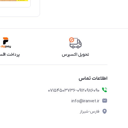
تحویل اکسپرس
پرداخت اقس
اطلاعات تماس
07154503736-09120986090
info@iranvet.ir
فارس-شیراز