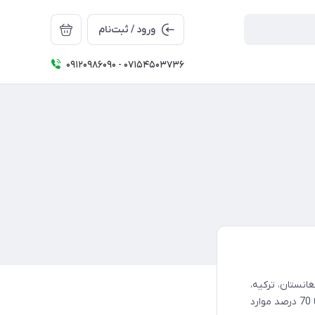
ورود / ثبت‌نام
09120986090 - 07154503736
انستان، ترکیه،
ایران و چند کشور دیگر مشاهده می‌شود، و متاسفانه این بیماری در 15 تا 70 درصد موارد