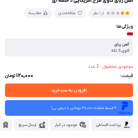
آهن ربای گاوی طرح آمریکایی 5 حلقه ای
علاقه‌مندی
مقایسه
از 1 نظر
ویژگی‌ها
آهن ربای
گاوی 5 تکه
موجودی محصول : 2 عدد
120,000
قیمت:
تومان
افزودن به سبدخرید
4 قسط ماهانه 30,000 تومانی با دیجی ‌پی!
پرداخت اقساطی
موجود در انبار
ارسال سریع
گ