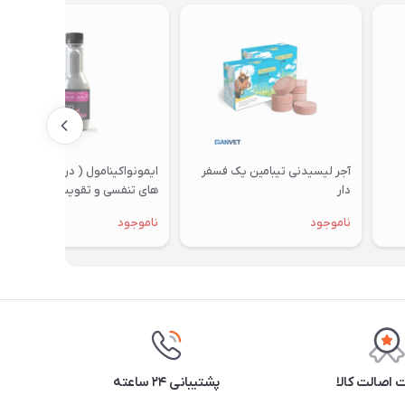
آجر لیسیدنی تیبامین یک فسفر
ایمونواکینامول ( درمان بیماری
دار
های تنفسی و تقویت سیستم
ایمنی ) 250 میلی لیتر
ناموجود
ناموجود
اصالت کالا
پشتیبانی ۲۴ ساعته