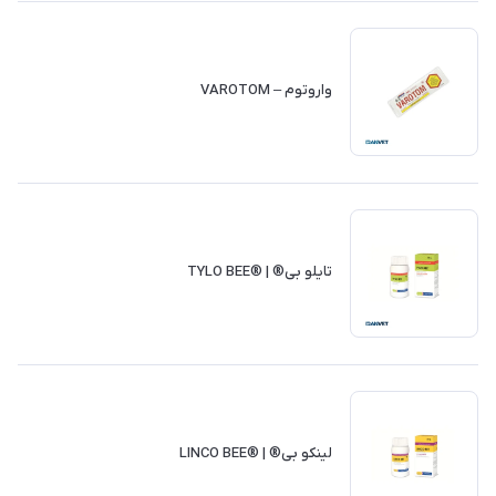
واروتوم – VAROTOM
تايلو بی® | ®TYLO BEE
لینکو بی® | ®LINCO BEE